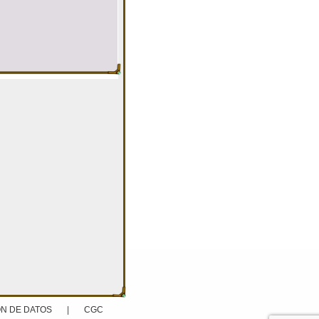
N DE DATOS
|
CGC