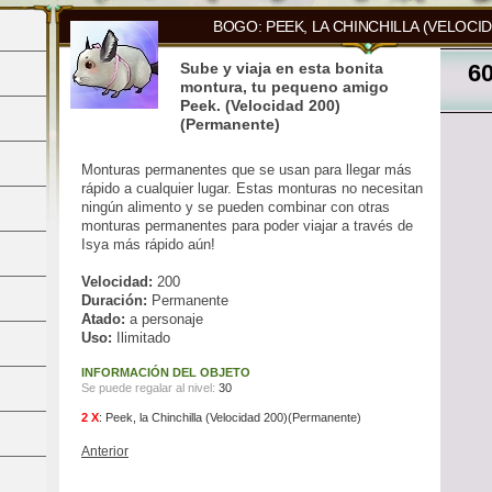
BOGO: PEEK, LA CHINCHILLA (VELOCI
Sube y viaja en esta bonita
6
montura, tu pequeno amigo
Peek. (Velocidad 200)
(Permanente)
Monturas permanentes que se usan para llegar más
rápido a cualquier lugar. Estas monturas no necesitan
ningún alimento y se pueden combinar con otras
monturas permanentes para poder viajar a través de
Isya más rápido aún!
Velocidad:
200
Duración:
Permanente
Atado:
a personaje
Uso:
Ilimitado
INFORMACIÓN DEL OBJETO
Se puede regalar al nivel:
30
2 X
:
Peek, la Chinchilla (Velocidad 200)(Permanente)
Anterior