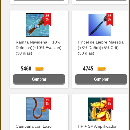
35
35
%
%
Ramita Navideña (+10%
Pincel de Liebre Maestra
Defensa)(+10% Evasion)
(+8% Daño)(+5% Crít)
(30 días)
(30 días)
5460
4745
Comprar
Comprar
35
30
%
%
Campana con Lazo
HP + SP Amplificador