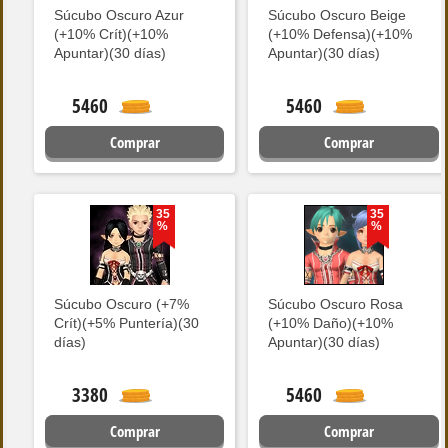
Súcubo Oscuro Azur
Súcubo Oscuro Beige
(+10% Crít)(+10%
(+10% Defensa)(+10%
Apuntar)(30 días)
Apuntar)(30 días)
5460
5460
Comprar
Comprar
35
35
%
%
Súcubo Oscuro (+7%
Súcubo Oscuro Rosa
Crít)(+5% Puntería)(30
(+10% Daño)(+10%
días)
Apuntar)(30 días)
3380
5460
Comprar
Comprar