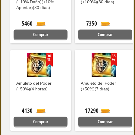
(+10% Daño)(+10%
(+100%)(30 días)
Apuntar)(30 días)
5460
7350
Comprar
Comprar
30
35
%
%
Amuleto del Poder
Amuleto del Poder
(+50%)(4 horas)
(+50%)(7 días)
4130
17290
Comprar
Comprar