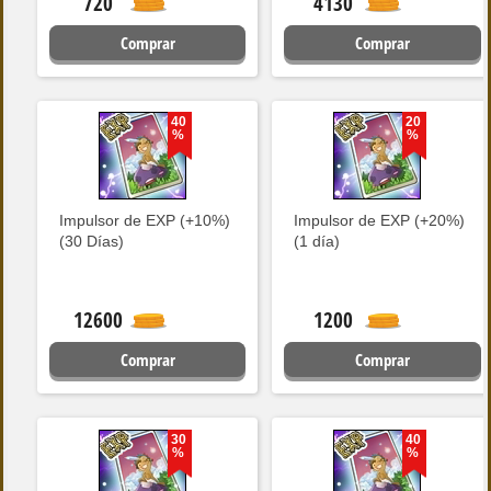
720
4130
Comprar
Comprar
40
20
%
%
Impulsor de EXP (+10%)
Impulsor de EXP (+20%)
(30 Días)
(1 día)
12600
1200
Comprar
Comprar
30
40
%
%