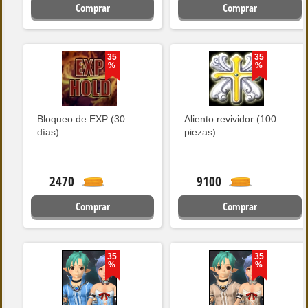
Comprar
Comprar
35
35
%
%
Bloqueo de EXP (30
Aliento revividor (100
días)
piezas)
2470
9100
Comprar
Comprar
35
35
%
%