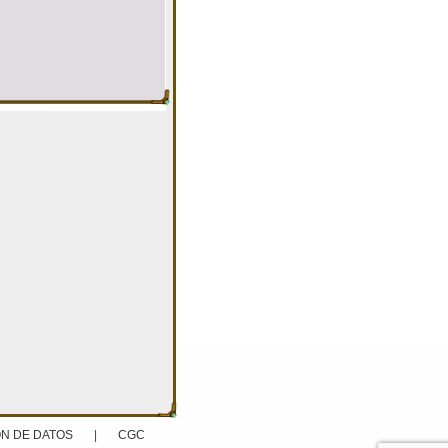
N DE DATOS
|
CGC