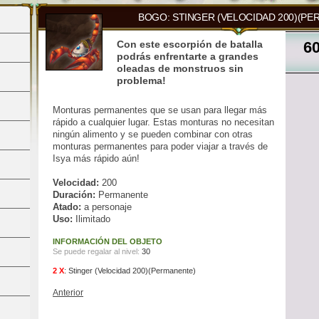
BOGO: STINGER (VELOCIDAD 200)(PE
Con este escorpión de batalla
6
podrás enfrentarte a grandes
oleadas de monstruos sin
problema!
Monturas permanentes que se usan para llegar más
rápido a cualquier lugar. Estas monturas no necesitan
ningún alimento y se pueden combinar con otras
monturas permanentes para poder viajar a través de
Isya más rápido aún!
Velocidad:
200
Duración:
Permanente
Atado:
a personaje
Uso:
Ilimitado
INFORMACIÓN DEL OBJETO
Se puede regalar al nivel:
30
2 X
:
Stinger (Velocidad 200)(Permanente)
Anterior