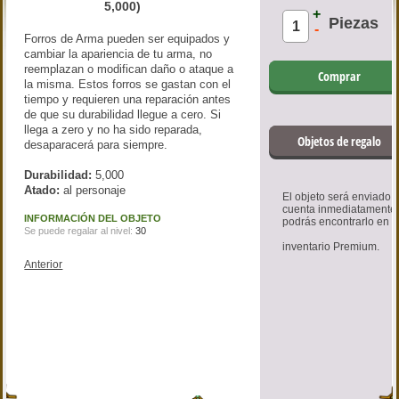
5,000)
+
Piezas
-
Forros de Arma pueden ser equipados y
cambiar la apariencia de tu arma, no
reemplazan o modifican daño o ataque a
Comprar
la misma. Estos forros se gastan con el
tiempo y requieren una reparación antes
de que su durabilidad llegue a cero. Si
llega a zero y no ha sido reparada,
Objetos de regalo
desaparacerá para siempre.
Durabilidad:
5,000
Atado:
al personaje
El objeto será enviado a
cuenta inmediatamente
INFORMACIÓN DEL OBJETO
podrás encontrarlo en
Se puede regalar al nivel:
30
inventario Premium.
Anterior