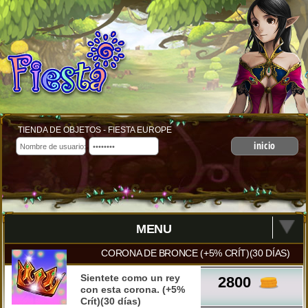
TIENDA DE OBJETOS - FIESTA EUROPE
inicio
MENU
CORONA DE BRONCE (+5% CRÍT)(30 DÍAS)
Sientete como un rey
2800
con esta corona. (+5%
Crít)(30 días)