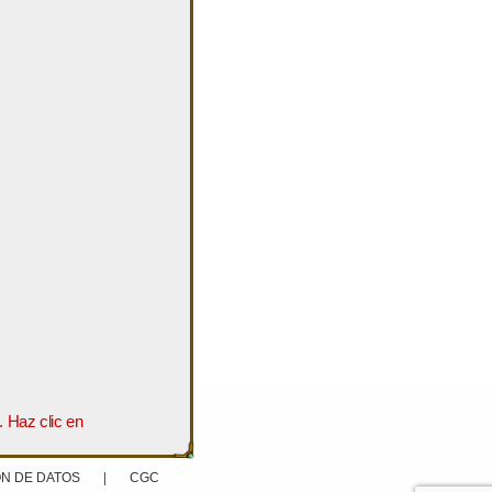
. Haz clic en
N DE DATOS
|
CGC