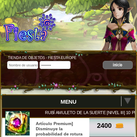
TIENDA DE OBJETOS - FIESTA EUROPE
inicio
MENU
RUBÍ AMULETO DE LA SUERTE [NIVEL III] 10 P
Artículo Premium]
2400
Disminuye la
probabilidad de rotura