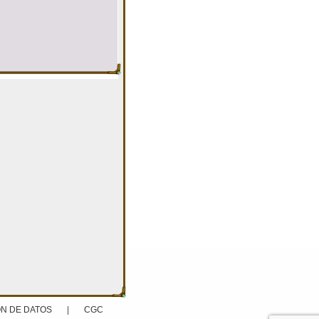
N DE DATOS
|
CGC