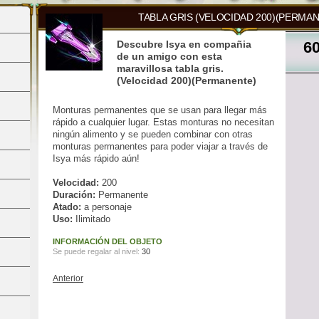
TABLA GRIS (VELOCIDAD 200)(PERMA
Descubre Isya en compañia
6
de un amigo con esta
maravillosa tabla gris.
(Velocidad 200)(Permanente)
Monturas permanentes que se usan para llegar más
rápido a cualquier lugar. Estas monturas no necesitan
ningún alimento y se pueden combinar con otras
monturas permanentes para poder viajar a través de
Isya más rápido aún!
Velocidad:
200
Duración:
Permanente
Atado:
a personaje
Uso:
Ilimitado
INFORMACIÓN DEL OBJETO
Se puede regalar al nivel:
30
Anterior