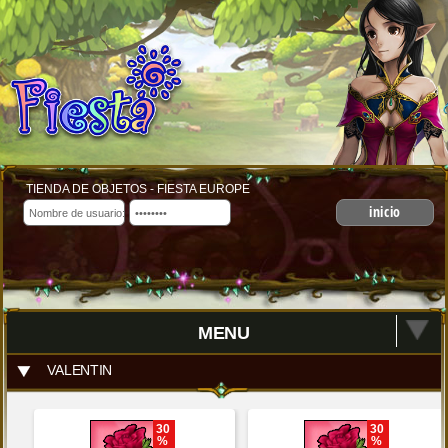
TIENDA DE OBJETOS - FIESTA EUROPE
inicio
MENU
VALENTIN
30
30
%
%